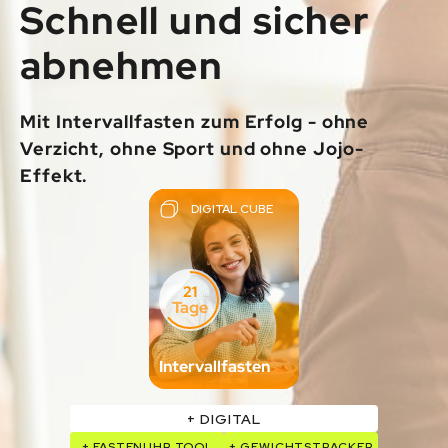
Schnell und sicher
Bewe
gung
abnehmen
&
Vitalitä
Mit Intervallfasten zum Erfolg - ohne
t
Verzicht, ohne Sport und ohne Jojo-
Entsp
Effekt.
annun
g &
DIGITAL CUBE
Regen
eratio
n
21
Tage
Ernähr
ung &
Verda
Intervallfasten
uung
+ DIGITAL
Wohlb
efinde
+ FASTENUHR TOOL
+ GEWICHTSTRACKER